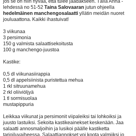
jos se on niin hyvää, että tulee jäädäkseen. Tällä Anna -
lehdessä no 51-52
Taina Salovaaran
jutun ohjeella
hedelmäinen manchengosalaatti
yllätin meidän nuoret
jouluaattona. Kaikki ihastuivat!
3 viikunaa
3 persimonia
150 g valmista salaattisekoitusta
100 g manchengo-juustoa
Kastike:
0,5 dl viikunasiirappia
0,5 dl appelsiinista puristettua mehua
1 rkl sitruunamehua
2 rkl oliiviöljyä
1 tl sormisuolaa
mustapippuria
Leikkaa viikunat ja persimonit viipaleiksi tai lohkoiksi ja
juusto lastuiksi. Sekoita kastikeainekset keskenään. Jaa
salaatti annosmaljoihin ja lusikoi päälle kastiketta
tarjoiluvaiheessa. Salaattiannokset voi koota valmiiksi jo