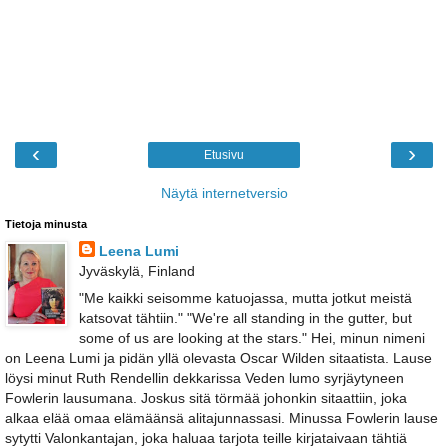
‹
›
Etusivu
Näytä internetversio
Tietoja minusta
Leena Lumi
Jyväskylä, Finland
"Me kaikki seisomme katuojassa, mutta jotkut meistä
katsovat tähtiin." "We're all standing in the gutter, but
some of us are looking at the stars." Hei, minun nimeni
on Leena Lumi ja pidän yllä olevasta Oscar Wilden sitaatista. Lause
löysi minut Ruth Rendellin dekkarissa Veden lumo syrjäytyneen
Fowlerin lausumana. Joskus sitä törmää johonkin sitaattiin, joka
alkaa elää omaa elämäänsä alitajunnassasi. Minussa Fowlerin lause
sytytti Valonkantajan, joka haluaa tarjota teille kirjataivaan tähtiä