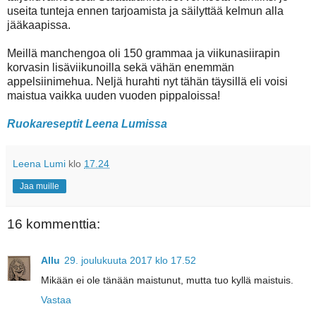
useita tunteja ennen tarjoamista ja säilyttää kelmun alla
jääkaapissa.
Meillä manchengoa oli 150 grammaa ja viikunasiirapin
korvasin lisäviikunoilla sekä vähän enemmän
appelsiinimehua. Neljä hurahti nyt tähän täysillä eli voisi
maistua vaikka uuden vuoden pippaloissa!
Ruokareseptit Leena Lumissa
Leena Lumi
klo
17.24
Jaa muille
16 kommenttia:
Allu
29. joulukuuta 2017 klo 17.52
Mikään ei ole tänään maistunut, mutta tuo kyllä maistuis.
Vastaa