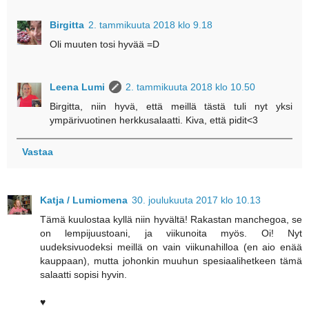
Birgitta
2. tammikuuta 2018 klo 9.18
Oli muuten tosi hyvää =D
Leena Lumi
2. tammikuuta 2018 klo 10.50
Birgitta, niin hyvä, että meillä tästä tuli nyt yksi
ympärivuotinen herkkusalaatti. Kiva, että pidit<3
Vastaa
Katja / Lumiomena
30. joulukuuta 2017 klo 10.13
Tämä kuulostaa kyllä niin hyvältä! Rakastan manchegoa, se
on lempijuustoani, ja viikunoita myös. Oi! Nyt
uudeksivuodeksi meillä on vain viikunahilloa (en aio enää
kauppaan), mutta johonkin muuhun spesiaalihetkeen tämä
salaatti sopisi hyvin.
♥