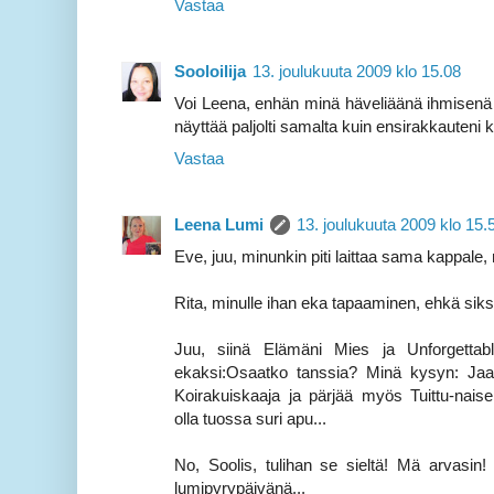
Vastaa
Sooloilija
13. joulukuuta 2009 klo 15.08
Voi Leena, enhän minä häveliäänä ihmisenä 
näyttää paljolti samalta kuin ensirakkauteni 
Vastaa
Leena Lumi
13. joulukuuta 2009 klo 15.
Eve, juu, minunkin piti laittaa sama kappale, mu
Rita, minulle ihan eka tapaaminen, ehkä siksi 
Juu, siinä Elämäni Mies ja Unforgettab
ekaksi:Osaatko tanssia? Minä kysyn: Jaat
Koirakuiskaaja ja pärjää myös Tuittu-nai
olla tuossa suri apu...
No, Soolis, tulihan se sieltä! Mä arvasin! 
lumipyrypäivänä...